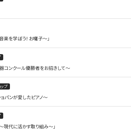
楽を学ぼう! お囃子～」
プ
器コンクール優勝者をお招きして～
ョップ
ショパンが愛したピアノ～
プ
楽～現代に活かす取り組み～」