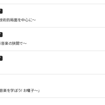
プ
の技術的局面を中心に～
プ
術音楽の狭間で～
プ
楽を学ぼう! お囃子～」